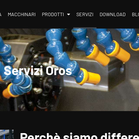
A
MACCHINARI
PRODOTTI
SERVIZI
DOWNLOAD
BL
Servizi Oros
Perchè siamo differe