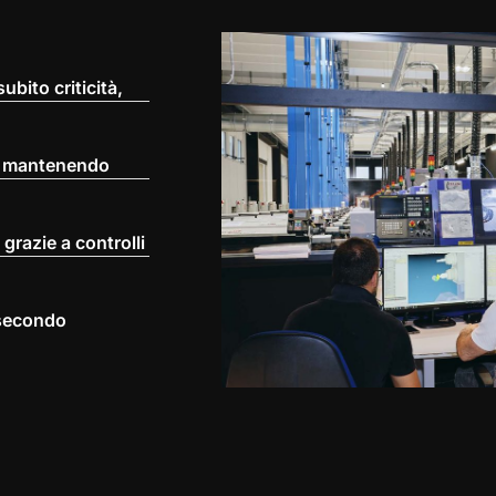
ubito criticità,
po mantenendo
 grazie a controlli
 secondo