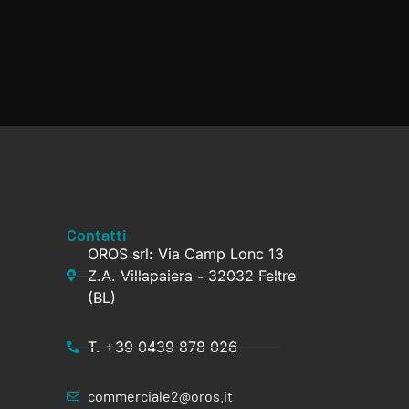
Contatti
OROS srl: Via Camp Lonc 13
Z.A. Villapaiera - 32032 Feltre
(BL)
T. +39 0439 878 026
commerciale2@oros.it