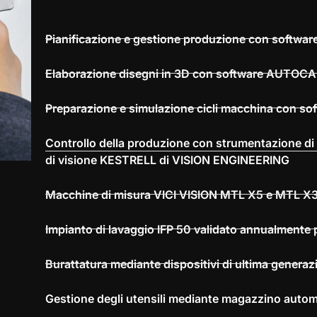
Pianificazione e gestione produzione con soft
Elaborazione disegni in 3D con software AUTOC
Preparazione e simulazione cicli macchina con so
Controllo della produzione con strumentazione di
di visione KESTRELL di VISION ENGINEERING
Macchine di misura VICI VISION MTL X5 e MTL 
Impianto di lavaggio IFP 50 validato annualmente 
Burattatura mediante dispositivi di ultima gener
Gestione degli utensili mediante magazzino aut