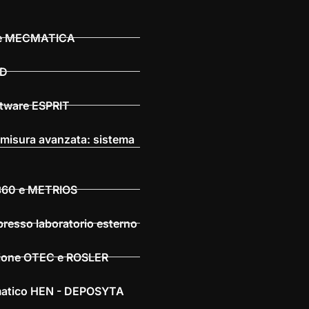
ware MECMATICA
AD
ftware ESPRIT
 misura avanzata: sistema
X360 e METRIOS
presso laboratorio esterno
azione OTEC e ROSLER
omatico HEN - DEPOSYTA