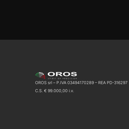
OROS srl – P.IVA 03494170289 – REA PD-316297
C.S. € 99.000,00 i.v.