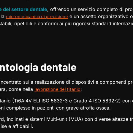
e del settore dentale
, offrendo un servizio completo di pro
lla
micromeccanica di precisione
e un assetto organizzativo ori
bili, ripetibili e conformi ai più rigorosi standard internazi
antologia dentale
incentrato sulla realizzazione di dispositivi e componenti p
iera, come nella
lavorazione del titanio
:
titanio (Ti6Al4V ELI ISO 5832-3 e Grado 4 ISO 5832-2) con 
ni complesse in pazienti con grave atrofia ossea.
 inclinati e sistemi Multi-unit (MUA) con diverse altezze 
se e affidabili.