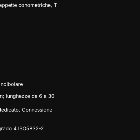
cappette conometriche, T-
mandibolare
mm; lunghezze da 6 a 30
dedicato. Connessione
 grado 4 ISO5832-2