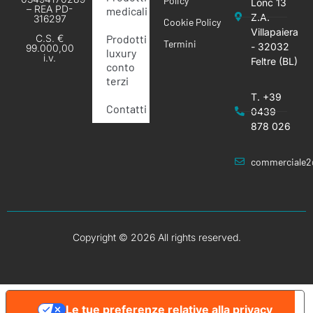
Policy
Lonc 13
– REA PD-
medicali
Z.A.
316297
Cookie Policy
Villapaiera
Prodotti
C.S. €
Termini
- 32032
99.000,00
luxury
i.v.
Feltre (BL)
conto
terzi
T. +39
Contatti
0439
878 026
commerciale2
Copyright © 2026 All rights reserved.
Le tue preferenze relative alla privacy