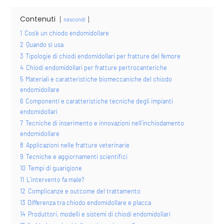
Contenuti
nascondi
1
Cos’è un chiodo endomidollare
2
Quando si usa
3
Tipologie di chiodi endomidollari per fratture del femore
4
Chiodi endomidollari per fratture pertrocanteriche
5
Materiali e caratteristiche biomeccaniche del chiodo
endomidollare
6
Componenti e caratteristiche tecniche degli impianti
endomidollari
7
Tecniche di inserimento e innovazioni nell’inchiodamento
endomidollare
8
Applicazioni nelle fratture veterinarie
9
Tecniche e aggiornamenti scientifici
10
Tempi di guarigione
11
L’intervento fa male?
12
Complicanze e outcome del trattamento
13
Differenza tra chiodo endomidollare e placca
14
Produttori, modelli e sistemi di chiodi endomidollari