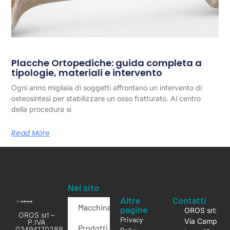
Placche Ortopediche: guida completa a
tipologie, materiali e intervento
Ogni anno migliaia di soggetti affrontano un intervento di
osteosintesi per stabilizzare un osso fratturato. Al centro
della procedura si
Read More
Nel sito
Altre
Contatti
Macchinari
pagine
OROS srl:
OROS srl –
Privacy
Via Camp
P.IVA
Prodotti
03494170289