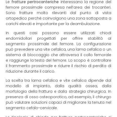
Le
fratture pertrocanteriche
interessano la regione del
femore prossimale compresa nell’area dei trocanteri.
Sono fratture molto rilevanti dal punto di vista
ortopedico perché coinvolgono una zona sottoposta a
carichi elevati e importante per la deambulazione.
In questi casi possono essere utilizzati chiodi
endomidollari progettati per offrire stabilità al
segmento prossimale del femore. La configurazione
può prevedere una vite cefalica, una lama cefalica o un
sistema di bloccaggio che attraversa il collo femorale
e raggiunge la testa del femore. Lo scopo è controllare
il frammento prossimale e ridurre il rischio di perdita di
riduzione durante il carico.
La scelta tra lama cefalica e vite cefalica dipende dal
modello di impianto, dalla qualità ossea, dalla
morfologia della frattura e dalla strategia chirurgica. In
presenza di osso osteoporotico, ad esempio, il chirurgo
può valutare soluzioni capaci di migliorare la tenuta nel
segmento cefalo-cervicale.